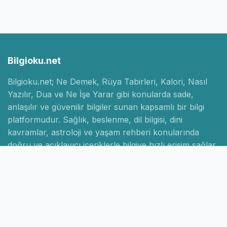
Bilgioku.net
Bilgioku.net; Ne Demek, Rüya Tabirleri, Kalori, Nasıl
Yazılır, Dua ve Ne İşe Yarar gibi konularda sade,
anlaşılır ve güvenilir bilgiler sunan kapsamlı bir bilgi
platformudur. Sağlık, beslenme, dil bilgisi, dini
kavramlar, astroloji ve yaşam rehberi konularında
doğru ve açıklayıcı içeriklerle bilgiye hızlı erişim sağlar.
Hızlı Linkler
Ana Sayfa
Hakkımızda