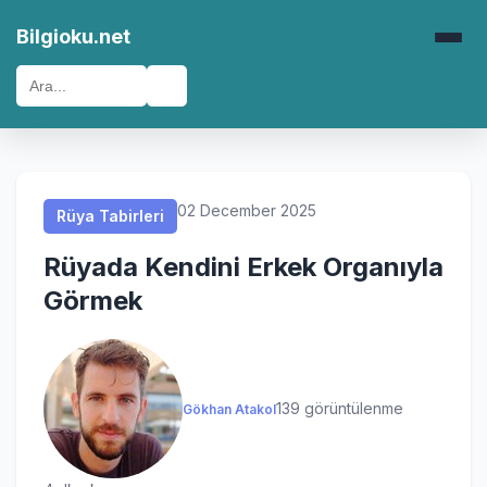
Rüya Tabirleri
Rüya Tabirleri
Rüya Tabirleri
Rüya Tabirleri
Bilgioku.net
🔍
02 December 2025
Rüya Tabirleri
Rüyada Kendini Erkek Organıyla
Görmek
139 görüntülenme
Gökhan Atakol