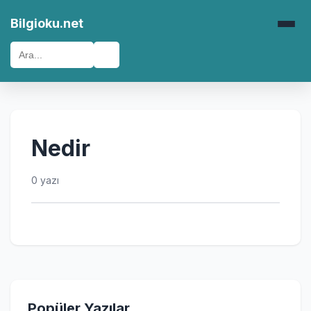
Bilgioku.net
🔍
Nedir
0 yazı
Popüler Yazılar