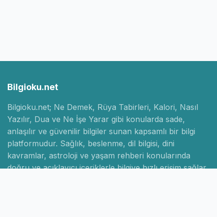
Bilgioku.net
Bilgioku.net; Ne Demek, Rüya Tabirleri, Kalori, Nasıl
Yazılır, Dua ve Ne İşe Yarar gibi konularda sade,
anlaşılır ve güvenilir bilgiler sunan kapsamlı bir bilgi
platformudur. Sağlık, beslenme, dil bilgisi, dini
kavramlar, astroloji ve yaşam rehberi konularında
doğru ve açıklayıcı içeriklerle bilgiye hızlı erişim sağlar.
Hızlı Linkler