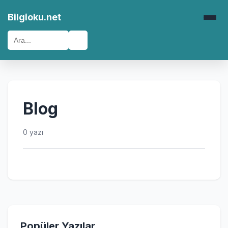
Bilgioku.net
🔍
Blog
0 yazı
Popüler Yazılar