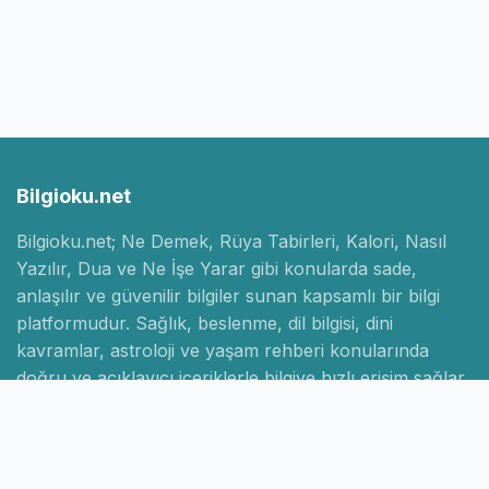
Bilgioku.net
Bilgioku.net; Ne Demek, Rüya Tabirleri, Kalori, Nasıl
Yazılır, Dua ve Ne İşe Yarar gibi konularda sade,
anlaşılır ve güvenilir bilgiler sunan kapsamlı bir bilgi
platformudur. Sağlık, beslenme, dil bilgisi, dini
kavramlar, astroloji ve yaşam rehberi konularında
doğru ve açıklayıcı içeriklerle bilgiye hızlı erişim sağlar.
Hızlı Linkler