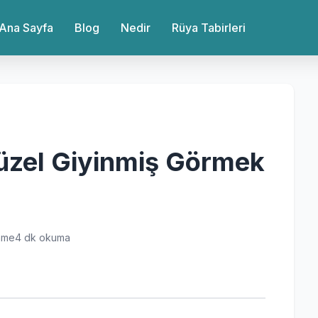
Ana Sayfa
Blog
Nedir
Rüya Tabirleri
üzel Giyinmiş Görmek
nme
4 dk okuma