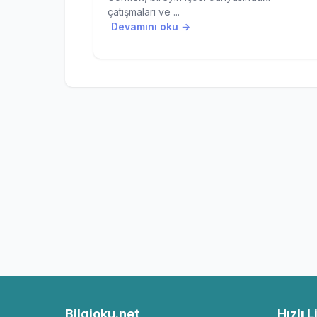
çatışmaları ve ...
Devamını oku →
Bilgioku.net
Hızlı L