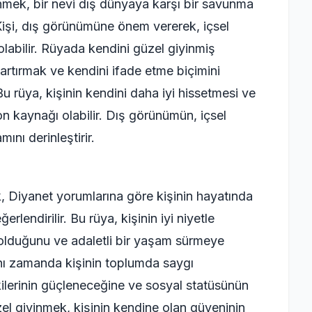
yinmek, bir nevi dış dünyaya karşı bir savunma
Kişi, dış görünümüne önem vererek, içsel
olabilir. Rüyada kendini güzel giyinmiş
artırmak ve kendini ifade etme biçimini
Bu rüya, kişinin kendini daha iyi hissetmesi ve
on kaynağı olabilir. Dış görünümün, içsel
ını derinleştirir.
 Diyanet yorumlarına göre kişinin hayatında
rlendirilir. Bu rüya, kişinin iyi niyetle
 olduğunu ve adaletli bir yaşam sürmeye
aynı zamanda kişinin toplumda saygı
şkilerinin güçleneceğine ve sosyal statüsünün
el giyinmek, kişinin kendine olan güveninin