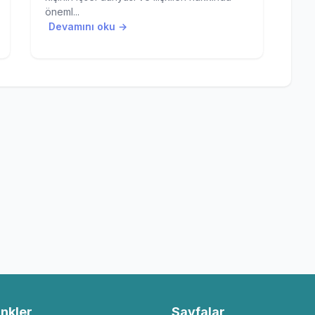
öneml...
Devamını oku →
inkler
Sayfalar