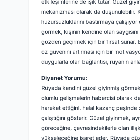
etkileşimlerine de ışık tutar. Güzel gi
mekanizması olarak da düşünülebilir. 
huzursuzluklarını bastırmaya çalışıyor 
görmek, kişinin kendine olan saygısını 
gözden geçirmek için bir fırsat sunar. 
öz güvenini artırması için bir motivasy
duygularla olan bağlantısı, rüyanın anlam
Diyanet Yorumu:
Rüyada kendini güzel giyinmiş görmek,
olumlu gelişmelerin habercisi olarak değe
hareket ettiğini, helal kazanç peşinde
çalıştığını gösterir. Güzel giyinmek, 
göreceğine, çevresindekilerle olan ili
yükseleceğine işaret eder. Rüyada güz