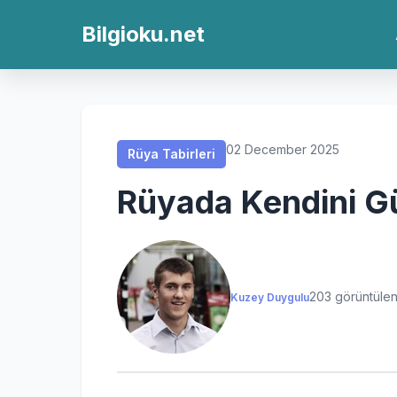
Rüya Tabirleri
Rüya Tabirleri
Rüya Tabirleri
Rüya Tabirleri
Bilgioku.net
02 December 2025
Rüya Tabirleri
Rüyada Kendini G
203 görüntüle
Kuzey Duygulu