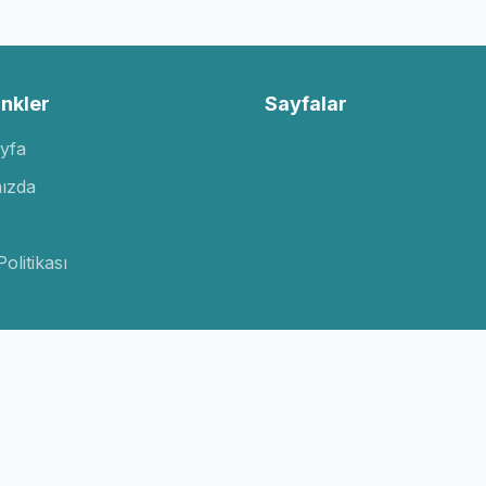
inkler
Sayfalar
yfa
ızda
Politikası
© 2026 Bilgioku.net. Tüm hakları saklıdır.