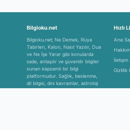
Bilgioku.net
Hızlı L
Bilgioku.net; Ne Demek, Rüya
Ana Sa
Tabirleri, Kalori, Nasıl Yazılır, Dua
Hakkım
ve Ne İşe Yarar gibi konularda
İletişim
sade, anlaşılır ve güvenilir bilgiler
sunan kapsamlı bir bilgi
Gizlilik 
platformudur. Sağlık, beslenme,
dil bilgisi, dini kavramlar, astroloji
ve yaşam rehberi konularında
doğru ve açıklayıcı içeriklerle
bilgiye hızlı erişim sağlar.