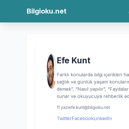
Bilgioku.net
Efe Kunt
Farklı konularda bilgi içerikleri h
sağlık ve günlük yaşam konuların
demek”, “Nasıl yapılır”, “Faydaları”
sunar ve okuyucuya rehberlik ed
11 yazı
efe.kunt@bilgioku.net
Twitter
Facebook
LinkedIn