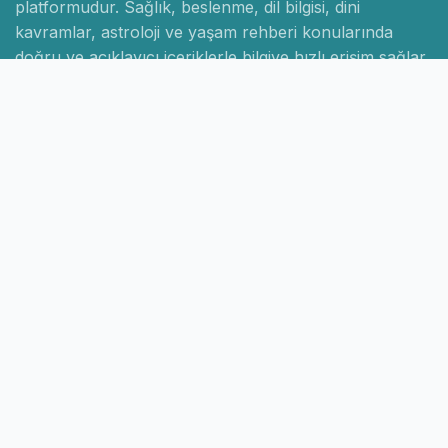
platformudur. Sağlık, beslenme, dil bilgisi, dini
kavramlar, astroloji ve yaşam rehberi konularında
doğru ve açıklayıcı içeriklerle bilgiye hızlı erişim sağlar.
Hızlı Linkler
Ana Sayfa
Hakkımızda
İletişim
Gizlilik Politikası
Sayfalar
Kategoriler