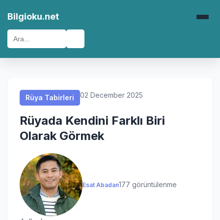
Rüya Tabirleri
Rüya Tabirleri
Rüya Tabirleri
Rüya Tabirleri
Bilgioku.net
🔍
02 December 2025
Rüya Tabirleri
Rüyada Kendini Farklı Biri
Olarak Görmek
177 görüntülenme
Esat Abadan