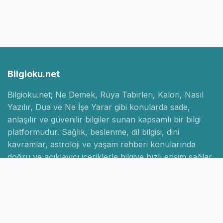
Bilgioku.net
Bilgioku.net; Ne Demek, Rüya Tabirleri, Kalori, Nasıl
Yazılır, Dua ve Ne İşe Yarar gibi konularda sade,
anlaşılır ve güvenilir bilgiler sunan kapsamlı bir bilgi
platformudur. Sağlık, beslenme, dil bilgisi, dini
kavramlar, astroloji ve yaşam rehberi konularında
doğru ve açıklayıcı içeriklerle bilgiye hızlı erişim sağlar.
Hızlı Linkler
Ana Sayfa