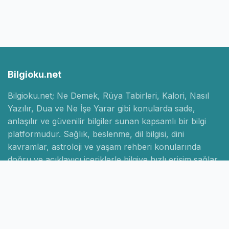
Bilgioku.net
Bilgioku.net; Ne Demek, Rüya Tabirleri, Kalori, Nasıl
Yazılır, Dua ve Ne İşe Yarar gibi konularda sade,
anlaşılır ve güvenilir bilgiler sunan kapsamlı bir bilgi
platformudur. Sağlık, beslenme, dil bilgisi, dini
kavramlar, astroloji ve yaşam rehberi konularında
doğru ve açıklayıcı içeriklerle bilgiye hızlı erişim sağlar.
Hızlı Linkler
Ana Sayfa