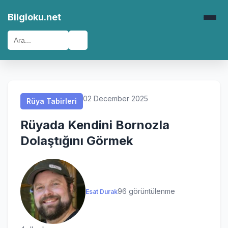
Rüya Tabirleri
Rüya Tabirleri
Rüya Tabirleri
Rüya Tabirleri
Bilgioku.net
🔍
02 December 2025
Rüya Tabirleri
Rüyada Kendini Bornozla
Dolaştığını Görmek
96 görüntülenme
Esat Durak