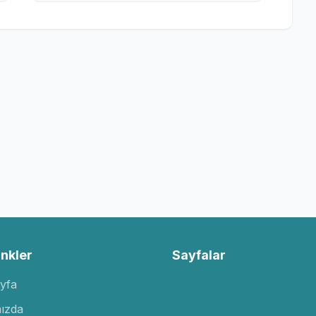
inkler
Sayfalar
yfa
ızda