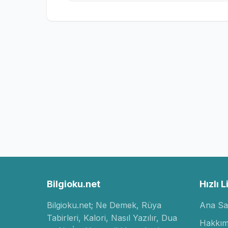
Bilgioku.net
Hızlı L
Bilgioku.net; Ne Demek, Rüya
Ana Sa
Tabirleri, Kalori, Nasıl Yazılır, Dua
Hakkım