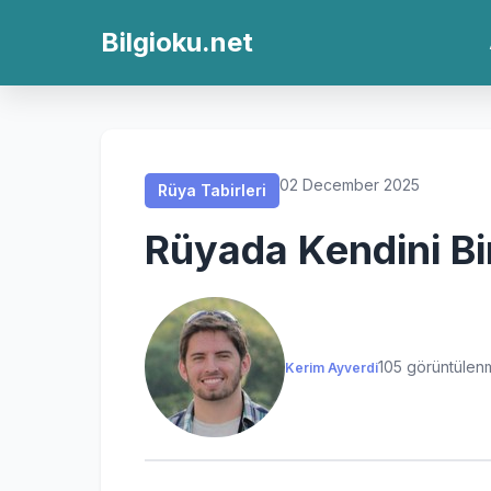
Rüya Tabirleri
Rüya Tabirleri
Rüya Tabirleri
Rüya Tabirleri
Bilgioku.net
02 December 2025
Rüya Tabirleri
Rüyada Kendini Bi
105 görüntülen
Kerim Ayverdi