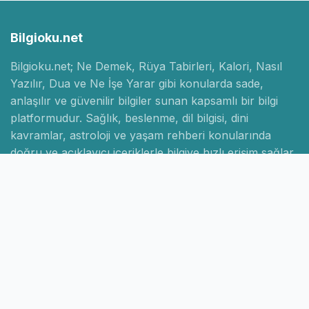
Bilgioku.net
Bilgioku.net; Ne Demek, Rüya Tabirleri, Kalori, Nasıl
Yazılır, Dua ve Ne İşe Yarar gibi konularda sade,
anlaşılır ve güvenilir bilgiler sunan kapsamlı bir bilgi
platformudur. Sağlık, beslenme, dil bilgisi, dini
kavramlar, astroloji ve yaşam rehberi konularında
doğru ve açıklayıcı içeriklerle bilgiye hızlı erişim sağlar.
Hızlı Linkler
Ana Sayfa
Hakkımızda
İletişim
Gizlilik Politikası