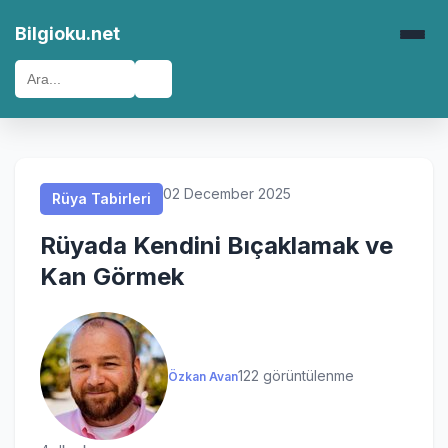
Rüya Tabirleri
Rüya Tabirleri
Rüya Tabirleri
Rüya Tabirleri
Bilgioku.net
🔍
02 December 2025
Rüya Tabirleri
Rüyada Kendini Bıçaklamak ve
Kan Görmek
122 görüntülenme
Özkan Avan