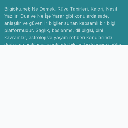
Bilgioku.net; Ne Demek, Rüya Tabirleri, Kalori, Nasıl
Yazılır, Dua ve Ne İşe Yarar gibi konularda sade,
anlaşılır ve güvenilir bilgiler sunan kapsamlı bir bilgi
platformudur. Sağlık, beslenme, dil bilgisi, dini
kavramlar, astroloji ve yaşam rehberi konularında
doğru ve açıklayıcı içeriklerle bilgiye hızlı erişim sağlar.
Hızlı Linkler
Ana Sayfa
Hakkımızda
İletişim
Gizlilik Politikası
Sayfalar