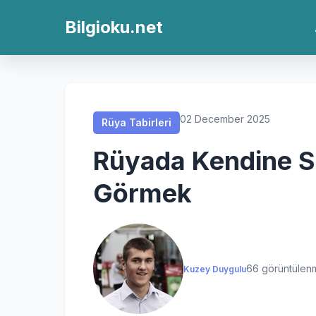
Rüya Tabirleri
Rüya Tabirleri
Rüya Tabirleri
Rüya Tabirleri
Bilgioku.net
02 December 2025
Rüya Tabirleri
Rüyada Kendine Sü
Görmek
66 görüntülen
Kuzey Duygulu