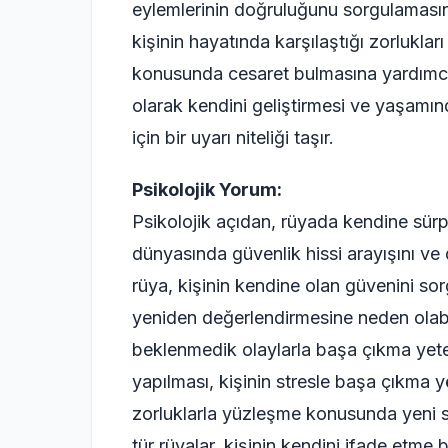
eylemlerinin doğruluğunu sorgulamasın
kişinin hayatında karşılaştığı zorluklar
konusunda cesaret bulmasına yardımcı 
olarak kendini geliştirmesi ve yaşamı
için bir uyarı niteliği taşır.
Psikolojik Yorum:
Psikolojik açıdan, rüyada kendine sürpr
dünyasında güvenlik hissi arayışını ve 
rüya, kişinin kendine olan güvenini sor
yeniden değerlendirmesine neden olabil
beklenmedik olaylarla başa çıkma yete
yapılması, kişinin stresle başa çıkma
zorluklarla yüzleşme konusunda yeni stra
tür rüyalar, kişinin kendini ifade etme b