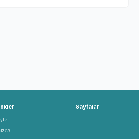
inkler
Sayfalar
yfa
ızda