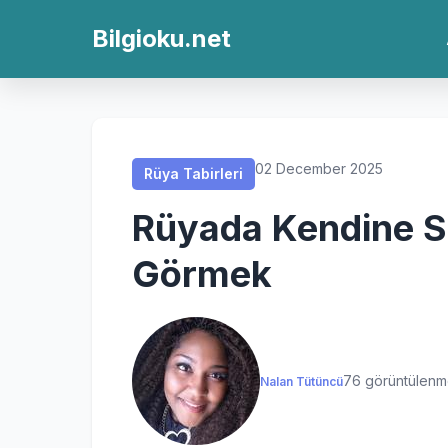
Rüya Tabirleri
Rüya Tabirleri
Rüya Tabirleri
Rüya Tabirleri
Bilgioku.net
02 December 2025
Rüya Tabirleri
Rüyada Kendine Sil
Görmek
76 görüntülen
Nalan Tütüncü