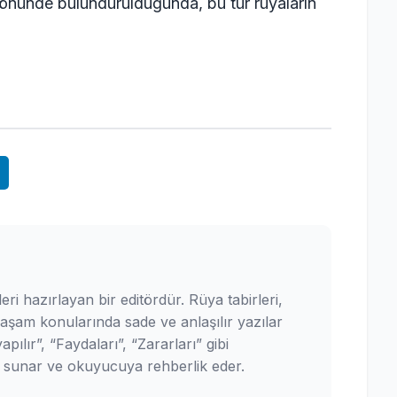
 önünde bulundurulduğunda, bu tür rüyaların
leri hazırlayan bir editördür. Rüya tabirleri,
yaşam konularında sade ve anlaşılır yazılar
pılır”, “Faydaları”, “Zararları” gibi
ler sunar ve okuyucuya rehberlik eder.