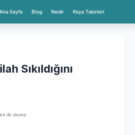
Ana Sayfa
Blog
Nedir
Rüya Tabirleri
ah Sıkıldığını
me
4 dk okuma