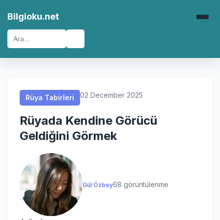
Rüya Tabirleri
Rüya Tabirleri
Rüya Tabirleri
Rüya Tabirleri
Bilgioku.net
🔍
02 December 2025
Rüya Tabirleri
Rüyada Kendine Görücü
Geldiğini Görmek
68 görüntülenme
Gül Özbey