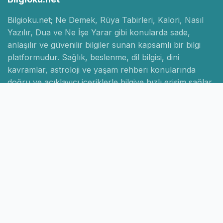
Bilgioku.net; Ne Demek, Rüya Tabirleri, Kalori, Nasıl
Yazılır, Dua ve Ne İşe Yarar gibi konularda sade,
anlaşılır ve güvenilir bilgiler sunan kapsamlı bir bilgi
platformudur. Sağlık, beslenme, dil bilgisi, dini
kavramlar, astroloji ve yaşam rehberi konularında
doğru ve açıklayıcı içeriklerle bilgiye hızlı erişim sağlar.
Hızlı Linkler
Ana Sayfa
Hakkımızda
İletişim
Gizlilik Politikası