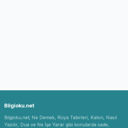
Bilgioku.net
Bilgioku.net; Ne Demek, Rüya Tabirleri, Kalori, Nasıl
Yazılır, Dua ve Ne İşe Yarar gibi konularda sade,