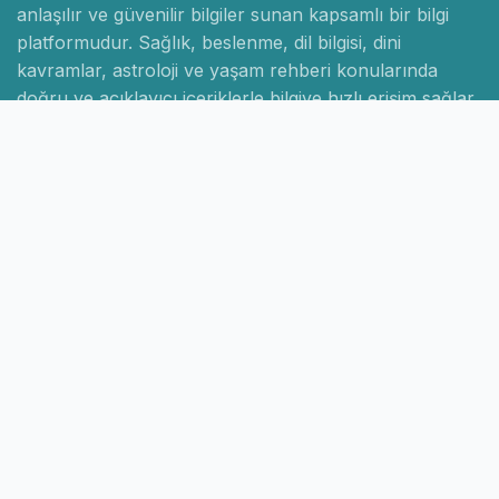
anlaşılır ve güvenilir bilgiler sunan kapsamlı bir bilgi
platformudur. Sağlık, beslenme, dil bilgisi, dini
kavramlar, astroloji ve yaşam rehberi konularında
doğru ve açıklayıcı içeriklerle bilgiye hızlı erişim sağlar.
Hızlı Linkler
Ana Sayfa
Hakkımızda
İletişim
Gizlilik Politikası
Sayfalar